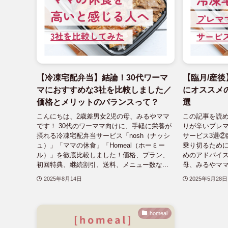
【冷凍宅配弁当】結論！30代ワーマ
【臨月/産
マにおすすめな3社を比較しました／
にオススメ
価格とメリットのバランスって？
選
こんにちは、2歳差男女2児の母、みるやママ
この記事を読
です！ 30代のワーママ向けに、手軽に栄養が
りが辛いプレ
摂れる冷凍宅配弁当サービス「nosh（ナッシ
サービス3選②
ュ）」「ママの休食」「Homeal（ホーミー
乗り切るため
ル）」を徹底比較しました！価格、プラン、
めのアドバイス
初回特典、継続割引、送料、メニュー数な...
母、みるやママ
2025年8月14日
2025年5月28日
homeal