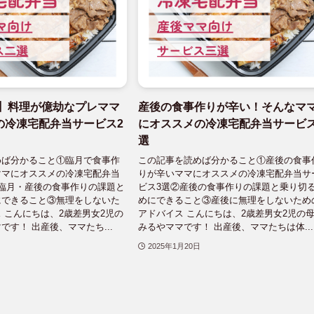
後】料理が億劫なプレママ
産後の食事作りが辛い！そんなマ
の冷凍宅配弁当サービス2
にオススメの冷凍宅配弁当サービス
選
めば分かること①臨月で食事作
この記事を読めば分かること①産後の食事
ママにオススメの冷凍宅配弁当
りが辛いママにオススメの冷凍宅配弁当サ
臨月・産後の食事作りの課題と
ビス3選②産後の食事作りの課題と乗り切
にできること③無理をしないた
めにできること③産後に無理をしないため
 こんにちは、2歳差男女2児の
アドバイス こんにちは、2歳差男女2児の
です！ 出産後、ママたち...
みるやママです！ 出産後、ママたちは体...
2025年1月20日