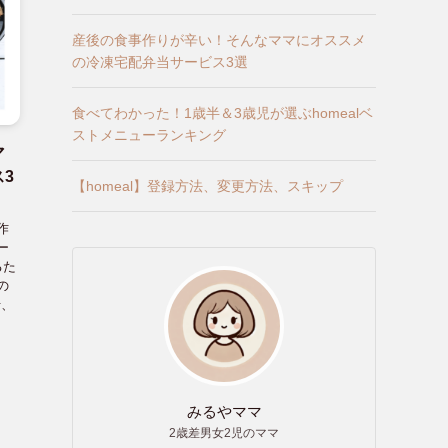
産後の食事作りが辛い！そんなママにオススメ
の冷凍宅配弁当サービス3選
食べてわかった！1歳半＆3歳児が選ぶhomealベ
ストメニューランキング
マ
3
【homeal】登録方法、変更方法、スキップ
作
ー
るた
の
母、
みるやママ
2歳差男女2児のママ