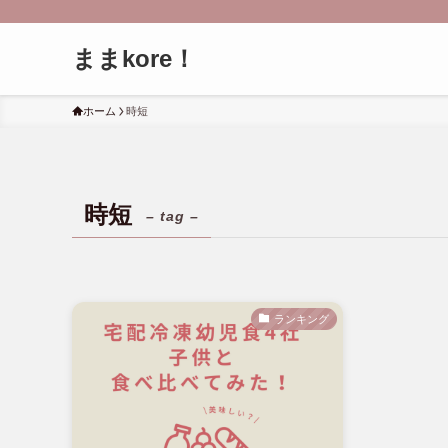
ままkore！
ホーム
時短
時短
– tag –
ランキング